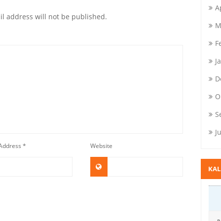
A
l address will not be published.
M
F
J
D
O
S
J
 Address
*
Website
KA