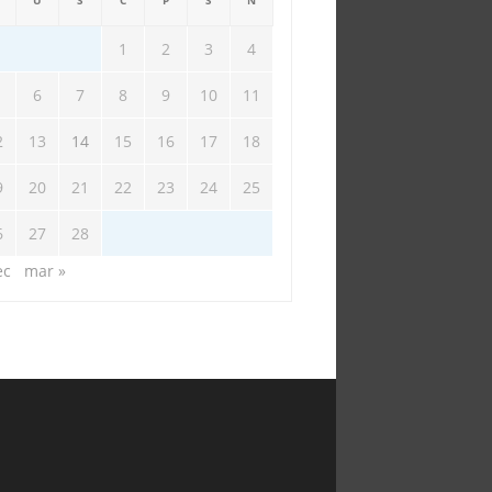
U
S
Č
P
S
N
1
2
3
4
6
7
8
9
10
11
2
13
14
15
16
17
18
9
20
21
22
23
24
25
6
27
28
ec
mar »