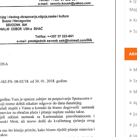
I
Maj
K
S
ARH
M
S
M
A
J
J
J