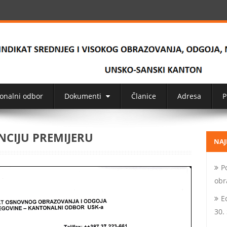
onalni odbor
Dokumenti
Članice
Adresa
P
NCIJU PREMIJERU
NAJ
P
obr
E
30.