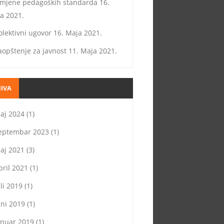
zmjene pedagoških standarda
16.
a 2021.
olektivni ugovor
16. Maja 2021.
aopštenje za javnost
11. Maja 2021.
IVA
aj 2024
(1)
eptembar 2023
(1)
aj 2021
(3)
pril 2021
(1)
uli 2019
(1)
uni 2019
(1)
anuar 2019
(1)