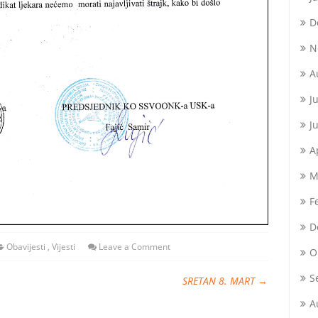
D
N
A
J
J
A
M
F
D
Obavijesti
,
Vijesti
Leave a Comment
O
S
SRETAN 8. MART
→
A