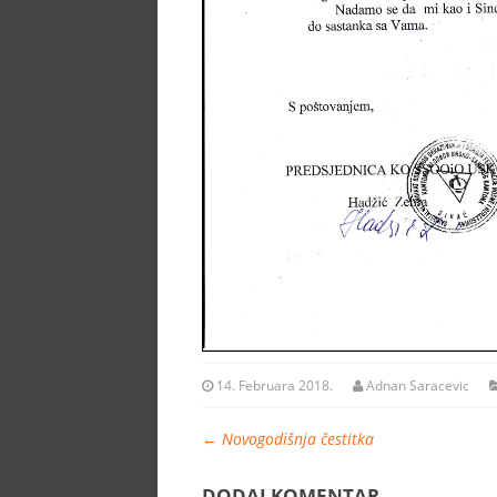
14. Februara 2018.
Adnan Saracevic
←
Novogodišnja čestitka
DODAJ KOMENTAR