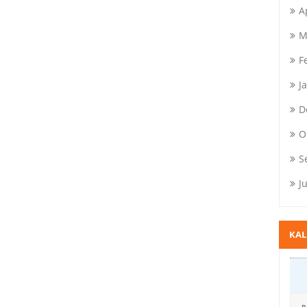
A
M
F
J
D
O
S
J
KA