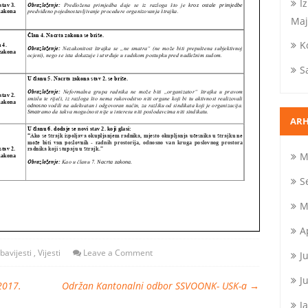
I
Maj
K
S
ARH
M
S
M
A
bavijesti
,
Vijesti
Leave a Comment
J
J
2017.
Održan Kantonalni odbor SSVOONK- USK-a
→
J