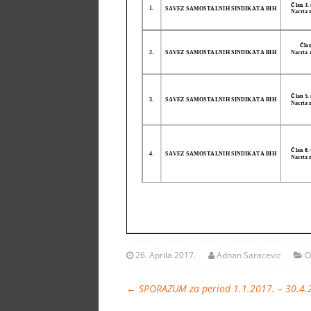
26. Aprila 2017.
Adnan Saracevic
O
←
SPORAZUM za period 1.1.2017. – 30.4.