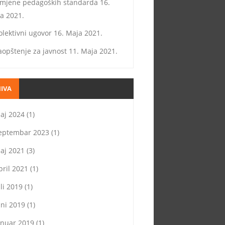
zmjene pedagoških standarda
16.
a 2021.
olektivni ugovor
16. Maja 2021.
aopštenje za javnost
11. Maja 2021.
IVA
aj 2024
(1)
eptembar 2023
(1)
aj 2021
(3)
pril 2021
(1)
uli 2019
(1)
uni 2019
(1)
anuar 2019
(1)