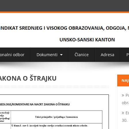
onalni odbor
Dokumenti
Članice
Adresa
P
AKONA O ŠTRAJKU
NAJ
P
obr
E
30.