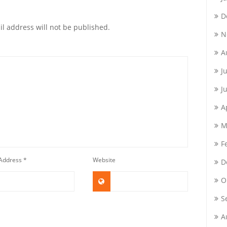
D
l address will not be published.
N
A
J
J
A
M
F
 Address
*
Website
D
O
S
A