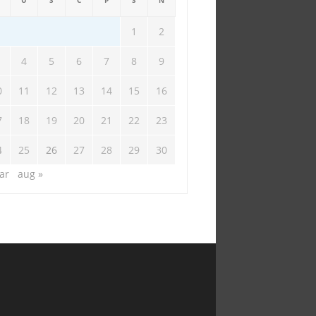
U
S
Č
P
S
N
1
2
4
5
6
7
8
9
0
11
12
13
14
15
16
7
18
19
20
21
22
23
4
25
26
27
28
29
30
ar
aug »