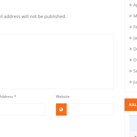
A
M
l address will not be published.
F
J
D
O
S
J
 Address
*
Website
KA