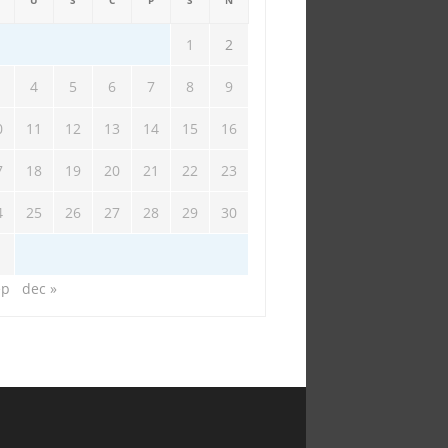
U
S
Č
P
S
N
1
2
4
5
6
7
8
9
0
11
12
13
14
15
16
7
18
19
20
21
22
23
4
25
26
27
28
29
30
1
ep
dec »