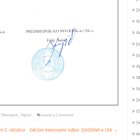
D
N
A
J
J
A
M
F
D
O
Obavijesti
,
Vijesti
Leave a Comment
S
m 5. oktobra
Održan Kantonalni odbor SSVOONK-a USK
→
A