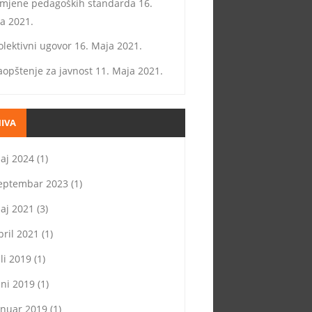
zmjene pedagoških standarda
16.
a 2021.
olektivni ugovor
16. Maja 2021.
aopštenje za javnost
11. Maja 2021.
IVA
aj 2024
(1)
eptembar 2023
(1)
aj 2021
(3)
pril 2021
(1)
uli 2019
(1)
uni 2019
(1)
anuar 2019
(1)