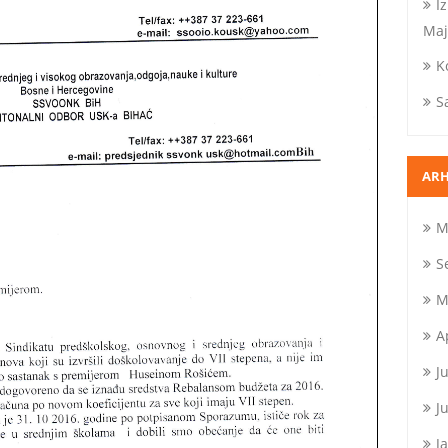
I
Maj
K
S
ARH
M
S
M
A
J
J
J