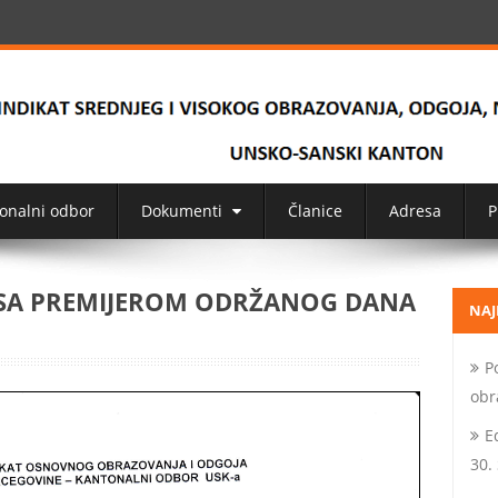
onalni odbor
Dokumenti
Članice
Adresa
P
A SA PREMIJEROM ODRŽANOG DANA
NAJ
P
obr
E
30.