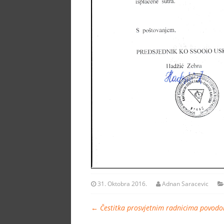
31. Oktobra 2016.
Adnan Saracevic
←
Čestitka prosvjetnim radnicima povodo