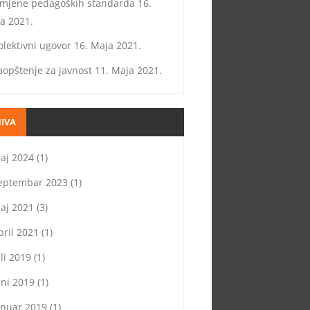
zmjene pedagoških standarda
16.
a 2021.
olektivni ugovor
16. Maja 2021.
aopštenje za javnost
11. Maja 2021.
IVA
aj 2024
(1)
eptembar 2023
(1)
aj 2021
(3)
pril 2021
(1)
uli 2019
(1)
uni 2019
(1)
anuar 2019
(1)