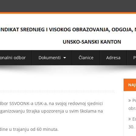
onalni odbor
Dokumenti
Članice
Adresa
P
!
NAJ
P
odbor SSVOONK-a USK-a, na svojoj redovnoj sjednici
obr
organizovanju štrajka upozorenja u svim školama na
E
30.
odine u trajanju od 60 minuta.