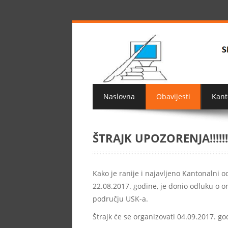
Naslovna
Obavijesti
Kant
ŠTRAJK UPOZORENJA!!!!!
Kako je ranije i najavljeno Kantonalni 
22.08.2017. godine, je donio odluku o 
području USK-a.
Štrajk će se organizovati 04.09.2017. g