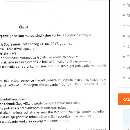
A
M
F
J
D
O
S
J
KA