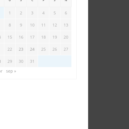
U
S
Č
P
S
N
1
2
3
4
5
6
8
9
10
11
12
13
4
15
16
17
18
19
20
1
22
23
24
25
26
27
8
29
30
31
pr
sep »