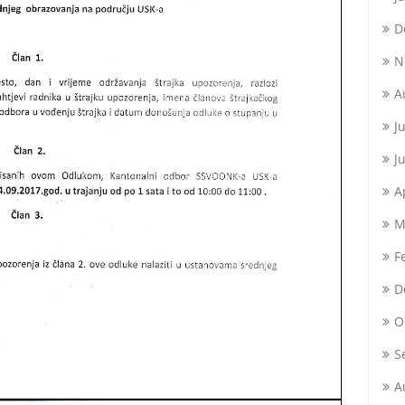
D
N
A
J
J
A
M
F
D
O
S
A