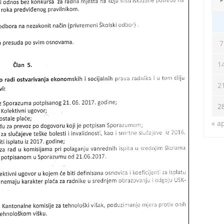
P
7
1
2
2
« a