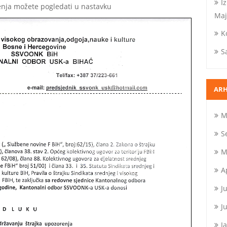
I
enja možete pogledati u nastavku
Maj
K
S
ARH
M
S
M
A
J
J
J