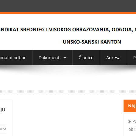
onalni odbor
Dokumenti
Članice
Adresa
P
NAJ
JU
P
obr
ent