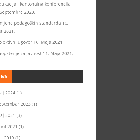
dukacija i kantonalna konferencija
 Septembra 2023.
zmjene pedagoških standarda
16.
a 2021.
olektivni ugovor
16. Maja 2021.
aopštenje za javnost
11. Maja 2021.
IVA
aj 2024
(1)
eptembar 2023
(1)
aj 2021
(3)
pril 2021
(1)
uli 2019
(1)