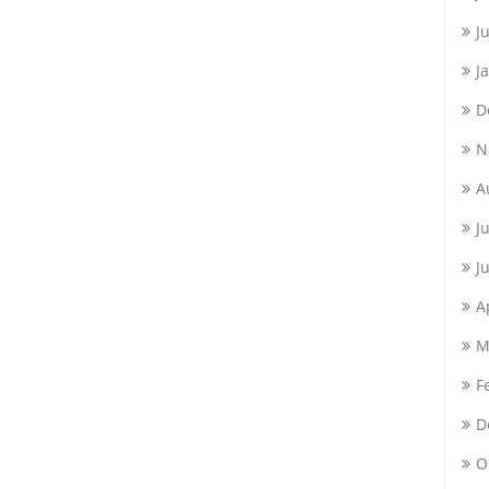
J
J
D
N
A
J
J
A
M
F
D
O