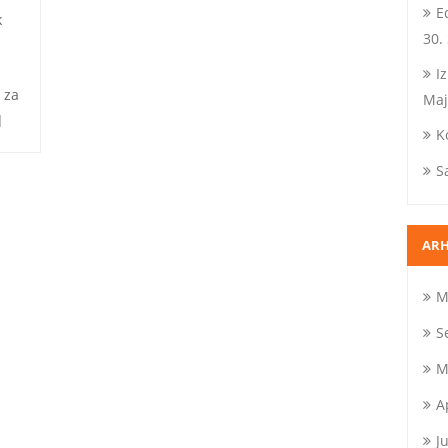
E
k
30.
I
 za
Maj
]
K
S
ARH
M
S
M
A
J