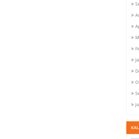
S
A
A
M
F
J
D
O
S
J
KA