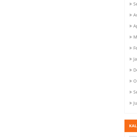
S
A
A
M
F
J
D
O
S
J
KA