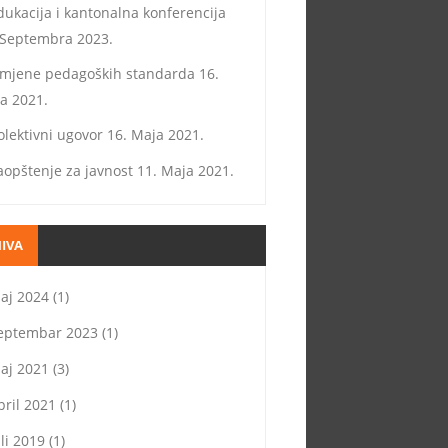
dukacija i kantonalna konferencija
 Septembra 2023.
zmjene pedagoških standarda
16.
a 2021.
olektivni ugovor
16. Maja 2021.
aopštenje za javnost
11. Maja 2021.
IVA
aj 2024
(1)
eptembar 2023
(1)
aj 2021
(3)
pril 2021
(1)
uli 2019
(1)