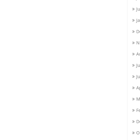
J
J
D
N
A
J
J
A
M
F
D
O