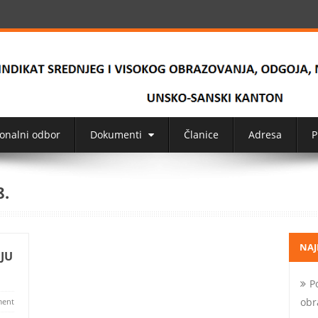
onalni odbor
Dokumenti
Članice
Adresa
P
8.
NAJ
JU
P
obr
ent