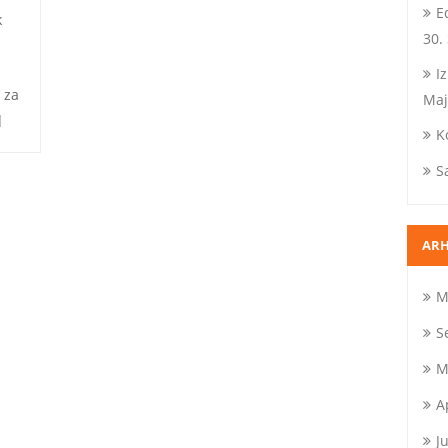
E
k
30.
I
 za
Maj
]
K
S
ARH
M
S
M
A
J